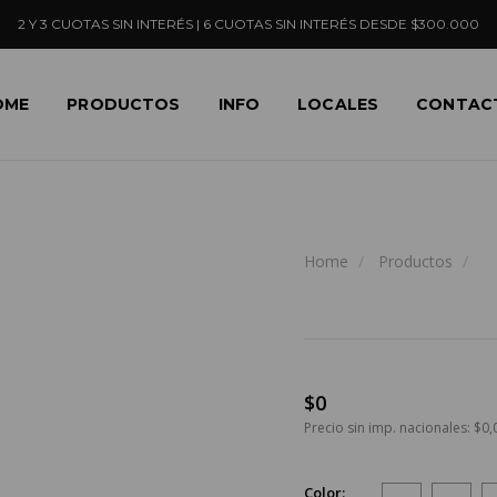
2 Y 3 CUOTAS SIN INTERÉS | 6 CUOTAS SIN INTERÉS DESDE $300.000
OME
PRODUCTOS
INFO
LOCALES
CONTAC
Home
Productos
$0
Precio sin imp. nacionales: $0,
Color: